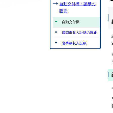
自動交付機・証紙の
販売
自動交付機
盛岡市収入証紙の廃止
岩手県収入証紙