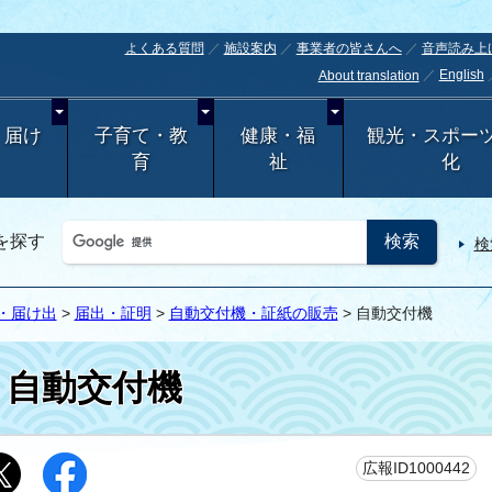
よくある質問
施設案内
事業者の皆さんへ
音声読み上
English
About translation
・届け
子育て・教
健康・福
観光・スポー
育
祉
化
を探す
検
・届け出
>
届出・証明
>
自動交付機・証紙の販売
> 自動交付機
自動交付機
更
広報ID1000442