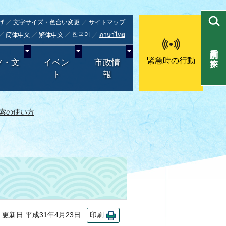
げ
文字サイズ・色合い変更
サイトマップ
한국어
ภาษาไทย
简体中文
繁体中文
目的別で探す
緊急時の行動
ツ・文
イベン
市政情
ト
報
索の使い方
新日 平成31年4月23日
印刷