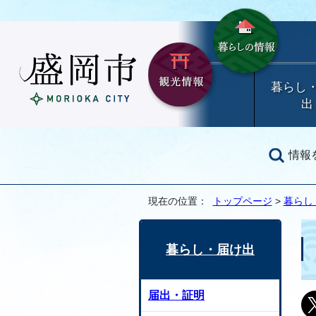
暮らし
出
情報
現在の位置：
トップページ
>
暮らし
暮らし・届け出
届出・証明