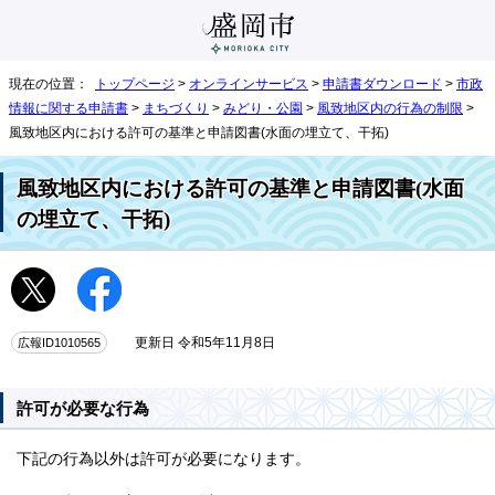
現在の位置：
トップページ
>
オンラインサービス
>
申請書ダウンロード
>
市政
情報に関する申請書
>
まちづくり
>
みどり・公園
>
風致地区内の行為の制限
>
風致地区内における許可の基準と申請図書(水面の埋立て、干拓)
風致地区内における許可の基準と申請図書(水面
の埋立て、干拓)
広報ID1010565
更新日 令和5年11月8日
許可が必要な行為
下記の行為以外は許可が必要になります。