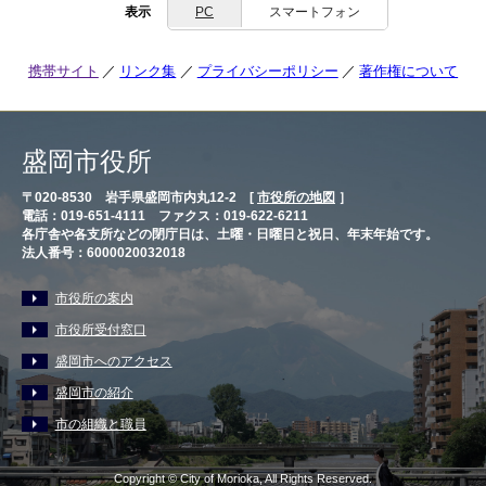
表示
PC
スマートフォン
携帯サイト
リンク集
プライバシーポリシー
著作権について
盛岡市役所
〒020-8530 岩手県盛岡市内丸12-2 [
市役所の地図
］
電話：019-651-4111 ファクス：019-622-6211
各庁舎や各支所などの閉庁日は、土曜・日曜日と祝日、年末年始です。
法人番号：6000020032018
市役所の案内
市役所受付窓口
盛岡市へのアクセス
盛岡市の紹介
市の組織と職員
Copyright © City of Morioka, All Rights Reserved.