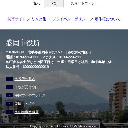
表示
PC
スマートフォン
携帯サイト
リンク集
プライバシーポリシー
著作権について
盛岡市役所
〒020-8530 岩手県盛岡市内丸12-2 [
市役所の地図
］
電話：019-651-4111 ファクス：019-622-6211
各庁舎や各支所などの閉庁日は、土曜・日曜日と祝日、年末年始です。
法人番号：6000020032018
市役所の案内
市役所受付窓口
盛岡市へのアクセス
盛岡市の紹介
市の組織と職員
Copyright © City of Morioka, All Rights Reserved.