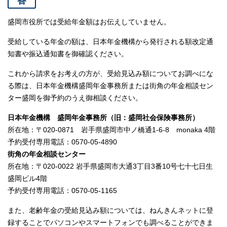
答
盛岡市役所では受給年金額はお伝えしていません。
受給している年金の額は、日本年金機構から発行される額改定通
知書や振込通知書を御確認ください。
これから請求をお考えの方が、受給見込み額についてお調べにな
る際は、日本年金機構盛岡年金事務所または街角の年金相談セン
ター盛岡を御予約のうえ御相談ください。
日本年金機構 盛岡年金事務所（旧：盛岡社会保険事務所）
所在地：〒020-0871 岩手県盛岡市中ノ橋通1-6-8 monaka 4階
予約受付専用電話：0570-05-4890
街角の年金相談センター
所在地：〒020-0022 岩手県盛岡市大通3丁目3番10号七十七日生
盛岡ビル4階
予約受付専用電話：0570-05-1165
また、老齢年金の受給見込み額については、ねんきんネットに登
録することでパソコンやスマートフォンでも調べることができま