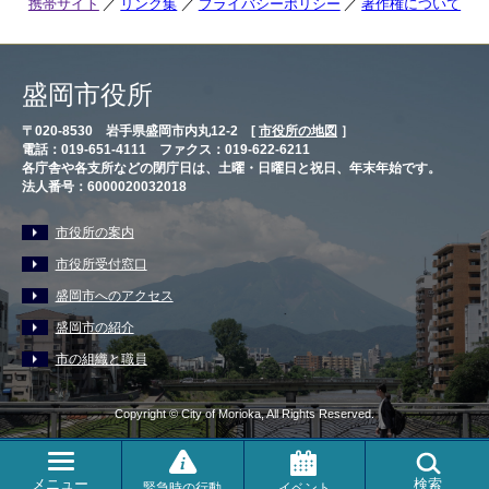
携帯サイト
リンク集
プライバシーポリシー
著作権について
盛岡市役所
〒020-8530 岩手県盛岡市内丸12-2 [
市役所の地図
］
電話：019-651-4111 ファクス：019-622-6211
各庁舎や各支所などの閉庁日は、土曜・日曜日と祝日、年末年始です。
法人番号：6000020032018
市役所の案内
市役所受付窓口
盛岡市へのアクセス
盛岡市の紹介
市の組織と職員
Copyright © City of Morioka, All Rights Reserved.
メニュー
検索
緊急時の行動
イベント