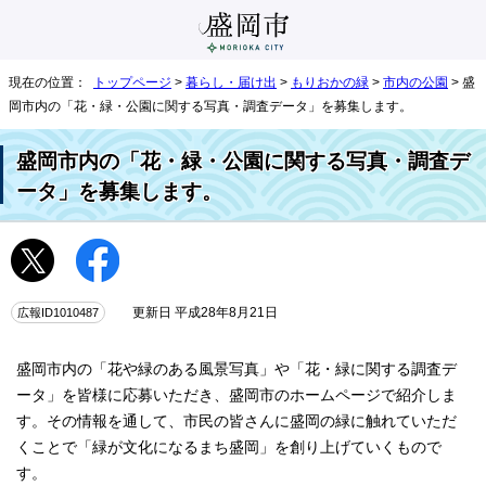
現在の位置：
トップページ
>
暮らし・届け出
>
もりおかの緑
>
市内の公園
> 盛
岡市内の「花・緑・公園に関する写真・調査データ」を募集します。
盛岡市内の「花・緑・公園に関する写真・調査デ
ータ」を募集します。
広報ID1010487
更新日 平成28年8月21日
盛岡市内の「花や緑のある風景写真」や「花・緑に関する調査デ
ータ」を皆様に応募いただき、盛岡市のホームページで紹介しま
す。その情報を通して、市民の皆さんに盛岡の緑に触れていただ
くことで「緑が文化になるまち盛岡」を創り上げていくもので
す。