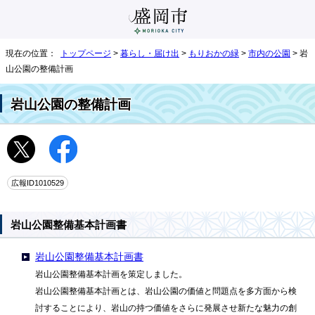
現在の位置：
トップページ
>
暮らし・届け出
>
もりおかの緑
>
市内の公園
> 岩
山公園の整備計画
岩山公園の整備計画
広報ID1010529
岩山公園整備基本計画書
岩山公園整備基本計画書
岩山公園整備基本計画を策定しました。
岩山公園整備基本計画とは、岩山公園の価値と問題点を多方面から検
討することにより、岩山の持つ価値をさらに発展させ新たな魅力の創