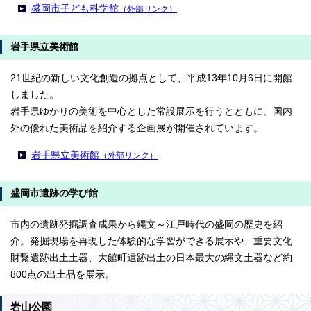
盛岡市子ども科学館
（外部リンク）
岩手県立美術館
21世紀の新しい文化創造の拠点として、平成13年10月6日に開館
しました。
岩手県ゆかりの美術を中心とした常設展示を行うとともに、国内
外の優れた美術品を紹介する企画展が開催されています。
岩手県立美術館
（外部リンク）
盛岡市遺跡の学び館
市内の遺跡発掘調査成果から縄文～江戸時代の盛岡の歴史を紹
介。発掘現場を再現した体験的な学習ができる展示や、重要文化
財繋遺跡出土土器、大館町遺跡出土の日本最大の縄文土器など約
800点の出土品を展示。
岩山公園