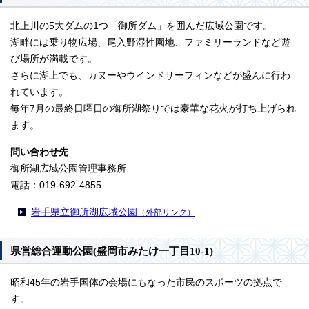
北上川の5大ダムの1つ「御所ダム」を囲んだ広域公園です。
湖畔には乗り物広場、尾入野湿性園地、ファミリーランドなど遊
び場所が満載です。
さらに湖上でも、カヌーやウインドサーフィンなどが盛んに行わ
れています。
毎年7月の最終日曜日の御所湖祭りでは豪華な花火が打ち上げられ
ます。
問い合わせ先
御所湖広域公園管理事務所
電話：019-692-4855
岩手県立御所湖広域公園
（外部リンク）
県営総合運動公園(盛岡市みたけ一丁目10-1)
昭和45年の岩手国体の会場にもなった市民のスポーツの拠点で
す。