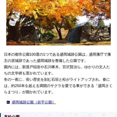
日本の都市公園100選の1つである盛岡城跡公園は、盛岡藩庁で藩
主の居城跡であった盛岡城跡を整備した公園です。
園内には、新渡戸稲造や石川啄木、宮沢賢治ら、ゆかりの文人た
ちの文学碑も置かれています。
冬の一夜に、長い歴史を刻む石垣と松がライトアップされ、春に
は、約250本を超える満開のサクラを愛でる事ができる「盛岡さく
らまつり」が開かれています。
盛岡城跡公園（岩手公園）
高松公園