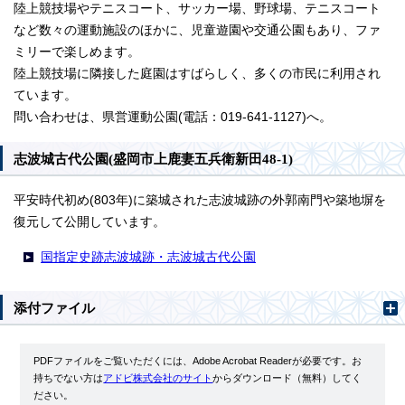
陸上競技場やテニスコート、サッカー場、野球場、テニスコート
など数々の運動施設のほかに、児童遊園や交通公園もあり、ファ
ミリーで楽しめます。
陸上競技場に隣接した庭園はすばらしく、多くの市民に利用され
ています。
問い合わせは、県営運動公園(電話：019-641-1127)へ。
志波城古代公園(盛岡市上鹿妻五兵衛新田48-1)
平安時代初め(803年)に築城された志波城跡の外郭南門や築地塀を
復元して公開しています。
国指定史跡志波城跡・志波城古代公園
添付ファイル
PDFファイルをご覧いただくには、Adobe Acrobat Readerが必要です。お
持ちでない方は
アドビ株式会社のサイト
からダウンロード（無料）してく
ださい。