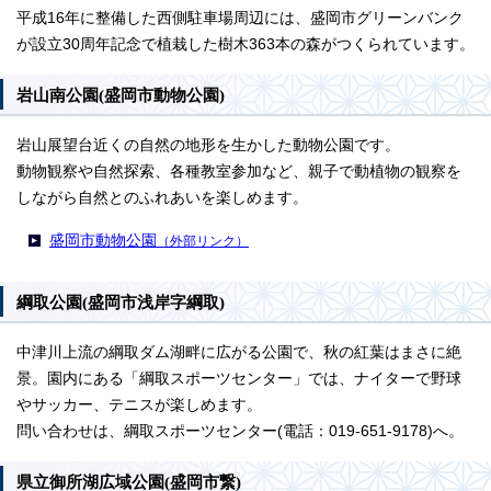
平成16年に整備した西側駐車場周辺には、盛岡市グリーンバンク
が設立30周年記念で植栽した樹木363本の森がつくられています。
岩山南公園(盛岡市動物公園)
岩山展望台近くの自然の地形を生かした動物公園です。
動物観察や自然探索、各種教室参加など、親子で動植物の観察を
しながら自然とのふれあいを楽しめます。
盛岡市動物公園
（外部リンク）
綱取公園(盛岡市浅岸字綱取)
中津川上流の綱取ダム湖畔に広がる公園で、秋の紅葉はまさに絶
景。園内にある「綱取スポーツセンター」では、ナイターで野球
やサッカー、テニスが楽しめます。
問い合わせは、綱取スポーツセンター(電話：019-651-9178)へ。
県立御所湖広域公園(盛岡市繋)