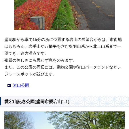
盛岡駅から車で15分の所に位置する岩山の展望台からは、市街地
はもちろん、岩手山や八幡平を含む奥羽山系から北上山系まで一
望でき、迫力満点です。
夜景の美しさにも思わず息をのみます。
また、この公園の周辺には、動物公園や岩山パークランドなどレ
ジャースポットが並びます。
岩山公園
愛宕山記念公園(盛岡市愛宕山1-1)