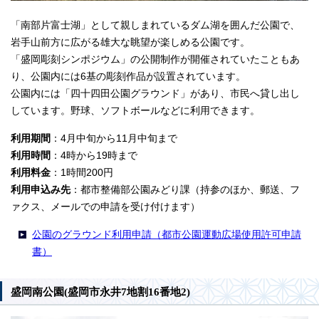
「南部片富士湖」として親しまれているダム湖を囲んだ公園で、
岩手山前方に広がる雄大な眺望が楽しめる公園です。
「盛岡彫刻シンポジウム」の公開制作が開催されていたこともあ
り、公園内には6基の彫刻作品が設置されています。
公園内には「四十四田公園グラウンド」があり、市民へ貸し出し
しています。野球、ソフトボールなどに利用できます。
利用期間
：4月中旬から11月中旬まで
利用時間
：4時から19時まで
利用料金
：1時間200円
利用申込み先
：都市整備部公園みどり課（持参のほか、郵送、フ
ァクス、メールでの申請を受け付けます）
公園のグラウンド利用申請（都市公園運動広場使用許可申請
書）
盛岡南公園(盛岡市永井7地割16番地2)