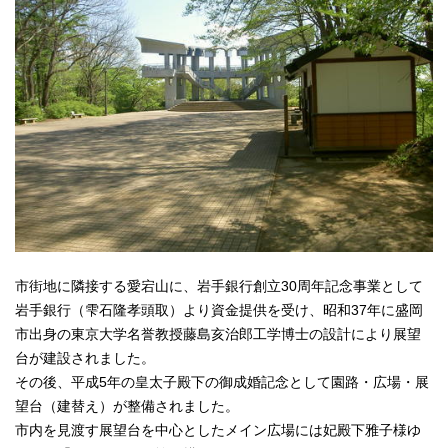
市街地に隣接する愛宕山に、岩手銀行創立30周年記念事業として
岩手銀行（雫石隆孝頭取）より資金提供を受け、昭和37年に盛岡
市出身の東京大学名誉教授藤島亥治郎工学博士の設計により展望
台が建設されました。
その後、平成5年の皇太子殿下の御成婚記念として園路・広場・展
望台（建替え）が整備されました。
市内を見渡す展望台を中心としたメイン広場には妃殿下雅子様ゆ