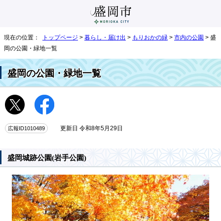
現在の位置：
トップページ
>
暮らし・届け出
>
もりおかの緑
>
市内の公園
> 盛
岡の公園・緑地一覧
盛岡の公園・緑地一覧
広報ID1010489
更新日 令和8年5月29日
盛岡城跡公園(岩手公園)