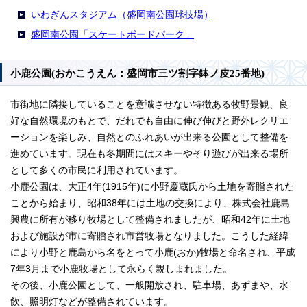
いわぎんスタジアム（盛岡南公園球技場）
盛岡南公園「スケートボードパーク」
小鹿公園(おかこうえん：盛岡市三ツ割字鉢ノ皮25番地)
市街地に隣接していることを意識させない特徴ある牧野景観、良
好な自然環境のもとで、だれでも自由に伸び伸びと野外レクリエ
ーションを楽しみ、自然とのふれあいが出来る公園として整備を
進めています。現在も冬期間にはスキーやそり遊びが出来る場所
として多くの市民に利用されています。
小鹿公園は、大正4年(1915年)に小野慶蔵氏から土地を寄贈された
ことから始まり、昭和38年には土地の交換により、株式会社鹿島
興農に所有が移り牧場として整備されましたが、昭和42年に土地
および施設が市に寄贈され市営牧場となりました。こうした経緯
により小野と鹿島から名をとって小鹿(おか)牧場と命名され、平成
7年3月まで小鹿牧場として永らく親しまれました。
その後、小鹿公園として、一般開放され、駐車場、あずまや、水
飲、照明灯などが整備されています。