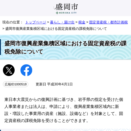
現在の位置：
トップページ
>
暮らし・届け出
>
税金
>
固定資産税・都市計画税
> 盛岡市復興産業集積区域における固定資産税の課税免除について
盛岡市復興産業集積区域における固定資産税の課
税免除について
広報ID1000518
更新日 平成30年4月1日
東日本大震災からの復興計画に基づき、岩手県の指定を受けた個
人事業者または法人は、申請により、復興産業集積区域内に新
設・増設した事業用の資産（施設、設備など）を対象として、固
定資産税の課税免除を受けることができます。