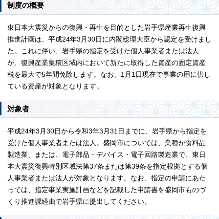
制度の概要
東日本大震災からの復興・再生を目的とした岩手県産業再生復興
推進計画は、平成24年3月30日に内閣総理大臣から認定を受けまし
た。これに伴い、岩手県の指定を受けた個人事業者または法人
が、復興産業集積区域内において新たに取得した資産の固定資産
税を最大で5年間免除します。なお、1月1日現在で事業の用に供し
ている資産が対象となります。
対象者
平成24年3月30日から令和3年3月31日までに、岩手県から指定を
受けた個人事業者または法人。盛岡市については、業種が食料品
製造業、または、電子部品・デバイス・電子回路製造業で、東日
本大震災復興特別区域法第37条または第39条を指定根拠とする個
人事業者または法人が対象となります。なお、指定の申請にあた
っては、指定事業実施計画などを記載した申請書を盛岡市ものづ
くり推進課経由で岩手県に提出してください。