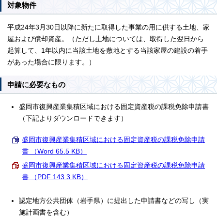
対象物件
平成24年3月30日以降に新たに取得した事業の用に供する土地、家
屋および償却資産。（ただし土地については、取得した翌日から
起算して、1年以内に当該土地を敷地とする当該家屋の建設の着手
があった場合に限ります。）
申請に必要なもの
盛岡市復興産業集積区域における固定資産税の課税免除申請書
（下記よりダウンロードできます）
盛岡市復興産業集積区域における固定資産税の課税免除申請
書 （Word 65.5 KB）
盛岡市復興産業集積区域における固定資産税の課税免除申請
書 （PDF 143.3 KB）
認定地方公共団体（岩手県）に提出した申請書などの写し（実
施計画書を含む）