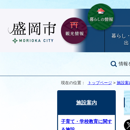
暮らし
出
情報
現在の位置：
トップページ
>
施設案
施設案内
子育て・学校教育に関す
る施設