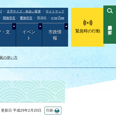
げ
文字サイズ・色合い変更
サイトマップ
한국어
ภาษาไทย
简体中文
繁体中文
目的別で探す
緊急時の行動
ツ・文
イベン
市政情
ト
報
索の使い方
新日 平成29年2月20日
印刷