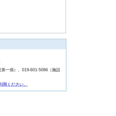
階
設第一係）、019-601-5086（施設
利用ください。