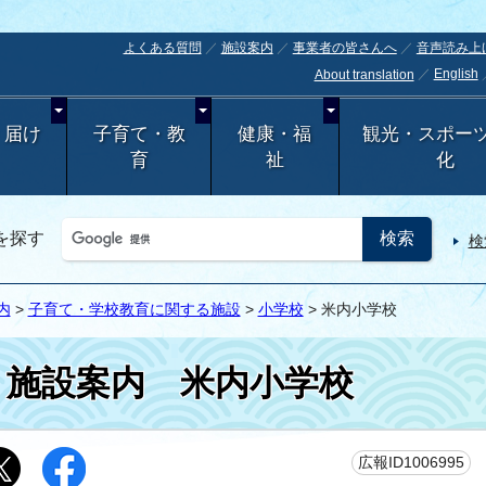
よくある質問
施設案内
事業者の皆さんへ
音声読み上
English
About translation
・届け
子育て・教
健康・福
観光・スポー
育
祉
化
を探す
検
内
>
子育て・学校教育に関する施設
>
小学校
> 米内小学校
施設案内
米内小学校
更
広報ID1006995