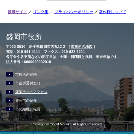
携帯サイト
リンク集
プライバシーポリシー
著作権について
盛岡市役所
〒020-8530 岩手県盛岡市内丸12-2 [
市役所の地図
］
電話：019-651-4111 ファクス：019-622-6211
各庁舎や各支所などの閉庁日は、土曜・日曜日と祝日、年末年始です。
法人番号：6000020032018
市役所の案内
市役所受付窓口
盛岡市へのアクセス
盛岡市の紹介
市の組織と職員
Copyright © City of Morioka, All Rights Reserved.