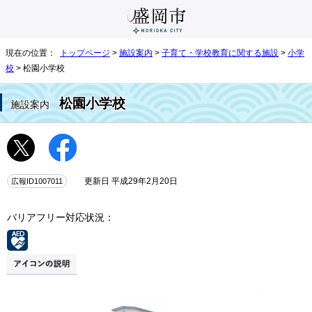
現在の位置：
トップページ
>
施設案内
>
子育て・学校教育に関する施設
>
小学
校
> 松園小学校
松園小学校
施設案内
広報ID1007011
更新日 平成29年2月20日
バリアフリー対応状況：