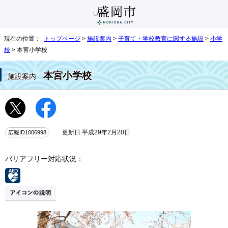
現在の位置：
トップページ
>
施設案内
>
子育て・学校教育に関する施設
>
小学
校
> 本宮小学校
本宮小学校
施設案内
広報ID1006998
更新日 平成29年2月20日
バリアフリー対応状況：