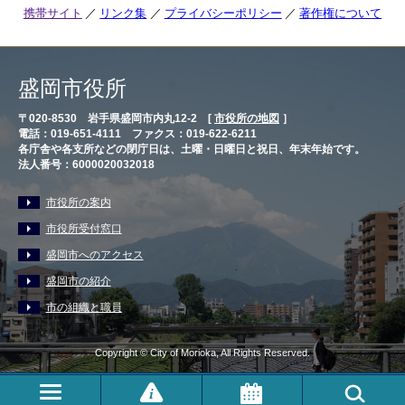
携帯サイト
リンク集
プライバシーポリシー
著作権について
盛岡市役所
〒020-8530 岩手県盛岡市内丸12-2 [
市役所の地図
］
電話：019-651-4111 ファクス：019-622-6211
各庁舎や各支所などの閉庁日は、土曜・日曜日と祝日、年末年始です。
法人番号：6000020032018
市役所の案内
市役所受付窓口
盛岡市へのアクセス
盛岡市の紹介
市の組織と職員
Copyright © City of Morioka, All Rights Reserved.