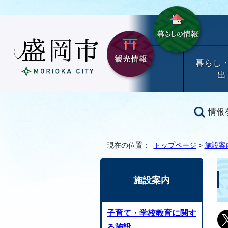
暮らし
出
情報
現在の位置：
トップページ
>
施設案
施設案内
子育て・学校教育に関す
る施設