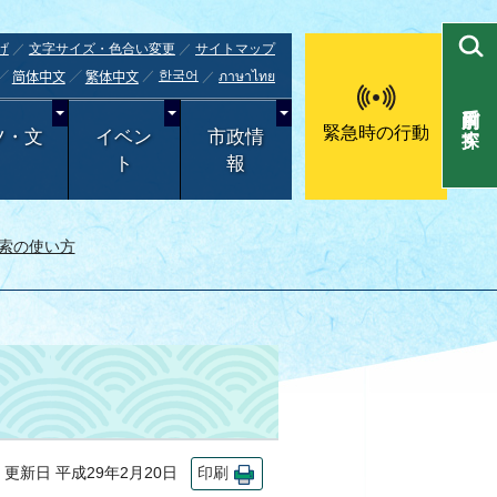
げ
文字サイズ・色合い変更
サイトマップ
한국어
ภาษาไทย
简体中文
繁体中文
目的別で探す
緊急時の行動
ツ・文
イベン
市政情
ト
報
索の使い方
新日 平成29年2月20日
印刷