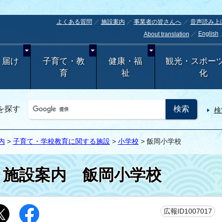
よくある質問
施設案内
事業者の皆さんへ
音声読み上
English
About translation
・届け
子育て・教
健康・福
観光・スポー
育
祉
化
を探す
検
内
>
子育て・学校教育に関する施設
>
小学校
> 飯岡小学校
施設案内
飯岡小学校
更
広報ID1007017