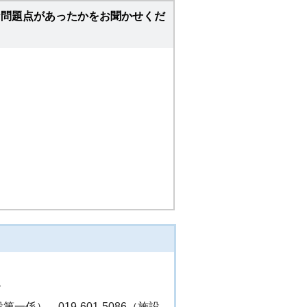
な問題点があったかをお聞かせくだ
階
設第一係）、019-601-5086（施設