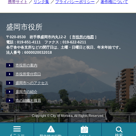
携帯サイト
リンク集
プライバシーポリシー
著作権について
盛岡市役所
〒020-8530 岩手県盛岡市内丸12-2 [
市役所の地図
］
電話：019-651-4111 ファクス：019-622-6211
各庁舎や各支所などの閉庁日は、土曜・日曜日と祝日、年末年始です。
法人番号：6000020032018
市役所の案内
市役所受付窓口
盛岡市へのアクセス
盛岡市の紹介
市の組織と職員
Copyright © City of Morioka, All Rights Reserved.
メニュー
検索