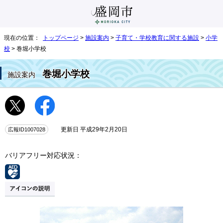
現在の位置：
トップページ
>
施設案内
>
子育て・学校教育に関する施設
>
小学
校
> 巻堀小学校
巻堀小学校
施設案内
広報ID1007028
更新日 平成29年2月20日
バリアフリー対応状況：