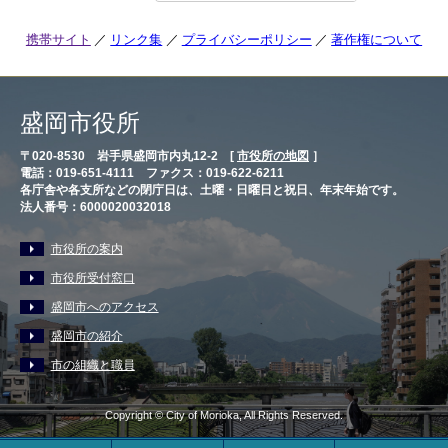
携帯サイト
リンク集
プライバシーポリシー
著作権について
盛岡市役所
〒020-8530 岩手県盛岡市内丸12-2 [
市役所の地図
］
電話：019-651-4111 ファクス：019-622-6211
各庁舎や各支所などの閉庁日は、土曜・日曜日と祝日、年末年始です。
法人番号：6000020032018
市役所の案内
市役所受付窓口
盛岡市へのアクセス
盛岡市の紹介
市の組織と職員
Copyright © City of Morioka, All Rights Reserved.