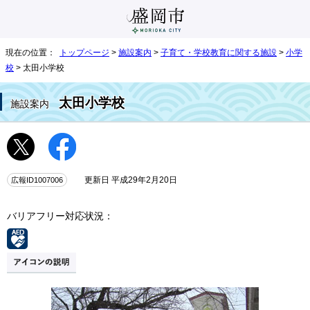
現在の位置：
トップページ
>
施設案内
>
子育て・学校教育に関する施設
>
小学
校
> 太田小学校
太田小学校
施設案内
広報ID1007006
更新日 平成29年2月20日
バリアフリー対応状況：