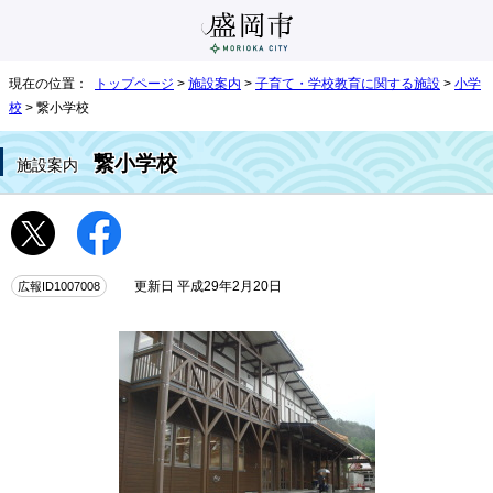
現在の位置：
トップページ
>
施設案内
>
子育て・学校教育に関する施設
>
小学
校
> 繋小学校
繋小学校
施設案内
広報ID1007008
更新日 平成29年2月20日