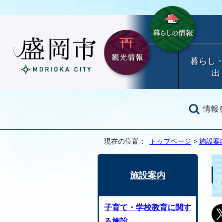
暮らし
出
情報
現在の位置：
トップページ
>
施設案
施設案内
子育て・学校教育に関す
る施設