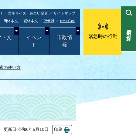
げ
文字サイズ・色合い変更
サイトマップ
한국어
ภาษาไทย
简体中文
繁体中文
目的別で探す
緊急時の行動
ツ・文
イベン
市政情
ト
報
索の使い方
更新日 令和6年5月10日
印刷