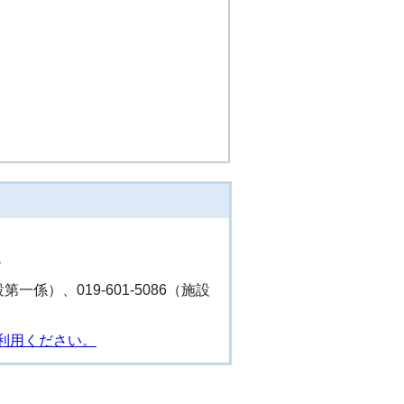
階
設第一係）、019-601-5086（施設
利用ください。