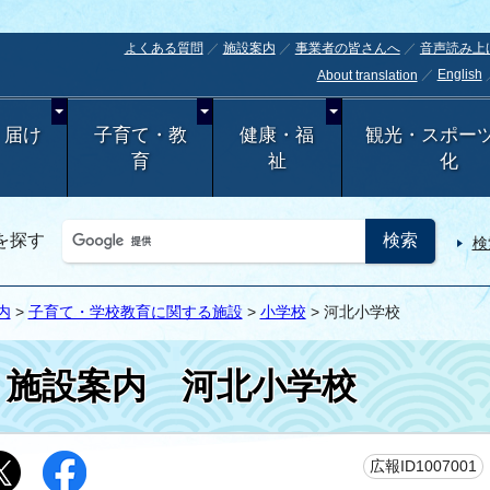
よくある質問
施設案内
事業者の皆さんへ
音声読み上
English
About translation
・届け
子育て・教
健康・福
観光・スポー
育
祉
化
を探す
検
内
>
子育て・学校教育に関する施設
>
小学校
> 河北小学校
施設案内
河北小学校
広報ID1007001