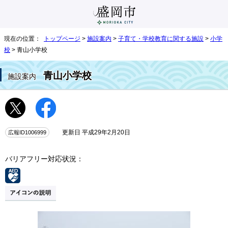
現在の位置：
トップページ
>
施設案内
>
子育て・学校教育に関する施設
>
小学
校
> 青山小学校
青山小学校
施設案内
広報ID1006999
更新日 平成29年2月20日
バリアフリー対応状況：