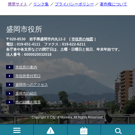
携帯サイト
リンク集
プライバシーポリシー
著作権について
盛岡市役所
〒020-8530 岩手県盛岡市内丸12-2 [
市役所の地図
］
電話：019-651-4111 ファクス：019-622-6211
各庁舎や各支所などの閉庁日は、土曜・日曜日と祝日、年末年始です。
法人番号：6000020032018
市役所の案内
市役所受付窓口
盛岡市へのアクセス
盛岡市の紹介
市の組織と職員
Copyright © City of Morioka, All Rights Reserved.