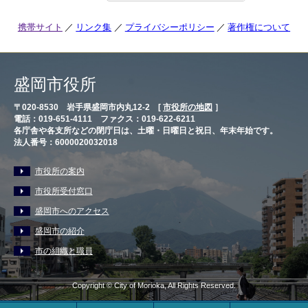
携帯サイト
リンク集
プライバシーポリシー
著作権について
盛岡市役所
〒020-8530 岩手県盛岡市内丸12-2 [
市役所の地図
］
電話：019-651-4111 ファクス：019-622-6211
各庁舎や各支所などの閉庁日は、土曜・日曜日と祝日、年末年始です。
法人番号：6000020032018
市役所の案内
市役所受付窓口
盛岡市へのアクセス
盛岡市の紹介
市の組織と職員
Copyright © City of Morioka, All Rights Reserved.