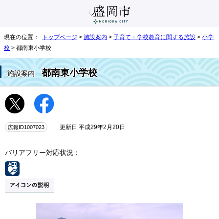
現在の位置：
トップページ
>
施設案内
>
子育て・学校教育に関する施設
>
小学
校
> 都南東小学校
都南東小学校
施設案内
広報ID1007023
更新日 平成29年2月20日
バリアフリー対応状況：