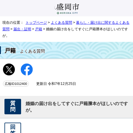
現在の位置：
トップページ
>
よくある質問
>
暮らし・届け出に関するよくある
質問
>
届出・証明
>
戸籍
> 婚姻の届け出をしてすぐに戸籍謄本がほしいのです
が。
戸籍
よくある質問
広報ID1012400
更新日 令和7年12月25日
質
婚姻の届け出をしてすぐに戸籍謄本がほしいのです
問
が。
回