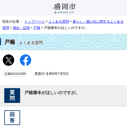
現在の位置：
トップページ
>
よくある質問
>
暮らし・届け出に関するよくある
質問
>
届出・証明
>
戸籍
> 戸籍謄本がほしいのですが。
戸籍
よくある質問
広報ID1012395
更新日 令和6年7月5日
質
戸籍謄本がほしいのですが。
問
回
答