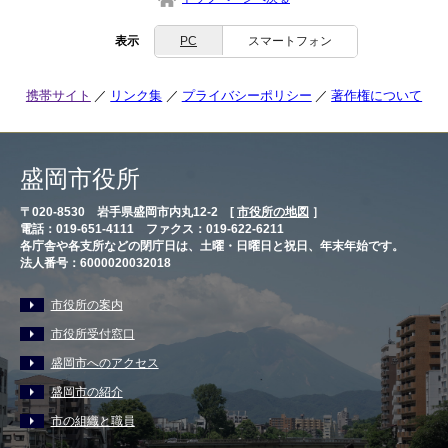
表示
PC
スマートフォン
携帯サイト
リンク集
プライバシーポリシー
著作権について
盛岡市役所
〒020-8530 岩手県盛岡市内丸12-2 [
市役所の地図
］
電話：019-651-4111 ファクス：019-622-6211
各庁舎や各支所などの閉庁日は、土曜・日曜日と祝日、年末年始です。
法人番号：6000020032018
市役所の案内
市役所受付窓口
盛岡市へのアクセス
盛岡市の紹介
市の組織と職員