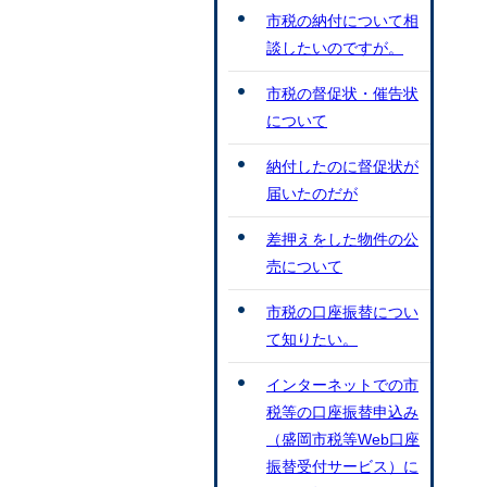
市税の納付について相
談したいのですが。
市税の督促状・催告状
について
納付したのに督促状が
届いたのだが
差押えをした物件の公
売について
市税の口座振替につい
て知りたい。
インターネットでの市
税等の口座振替申込み
（盛岡市税等Web口座
振替受付サービス）に