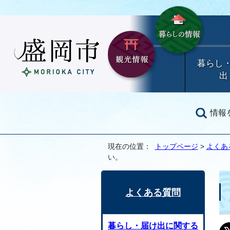
暮らし
出
情報
現在の位置：
トップページ
>
よくあ
い。
よくある質問
暮らし・届け出に関する