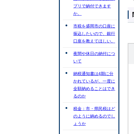
プリで納付できます
か。
市税を盛岡市の口座に
振込したいので、銀行
口座を教えてほしい。
夜間や休日の納付につ
いて
納税通知書は4期に分
かれているが、一度に
全額納めることはでき
るのか
税金：市・県民税はど
のように納めるのでし
ょうか