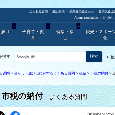
よくある質問
施設案内
事業者の皆さんへ
音声読み上
English
About translation
・届け
子育て・教
健康・福
観光・スポー
育
祉
化
を探す
検
る質問
>
暮らし・届け出に関するよくある質問
>
税金
>
市税の納付
>
市税の納付
よくある質問
広報ID1012703