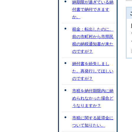
納期限が過ぎている納
付書で納付できます
か。
税金：転出したのに、
前の市町村から市県民
税の納税通知書が来た
のですが？
納付書を紛失しまし
た。再発行してほしい
のですが？
市税を納付期限内に納
められなかった場合ど
うなりますか？
市税に関する延滞金に
ついて知りたい。