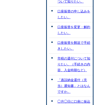
ついて知りたい。
口座振替の申し込みを
したい。
口座振替を変更・解約
したい。
口座振替を郵送で手続
きしたい。
市税の還付について知
りたい。（手続きの内
容、入金時期など）
「過誤納金還付（充
当）通知書」とはなん
ですか。
◯月◯日に口座に振込