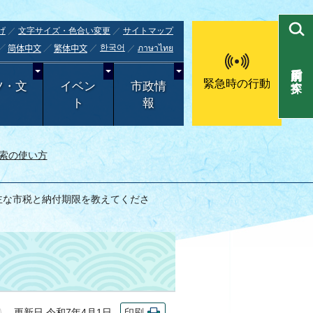
げ
文字サイズ・色合い変更
サイトマップ
한국어
ภาษาไทย
简体中文
繁体中文
目的別で探す
緊急時の行動
ツ・文
イベン
市政情
ト
報
索の使い方
 主な市税と納付期限を教えてくださ
更新日 令和7年4月1日
印刷