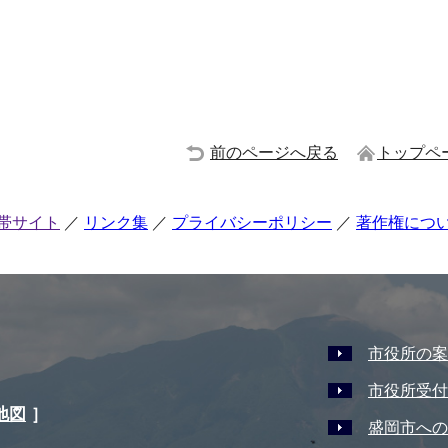
前のページへ戻る
トップペ
帯サイト
リンク集
プライバシーポリシー
著作権につ
市役所の案
市役所受付
地図
］
盛岡市への