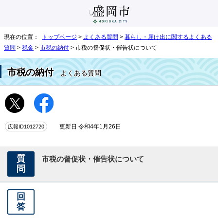
現在の位置：
トップページ
>
よくある質問
>
暮らし・届け出に関するよくある
質問
>
税金
>
市税の納付
> 市税の督促状・催告状について
市税の納付
よくある質問
広報ID1012720
更新日 令和4年1月26日
質
市税の督促状・催告状について
問
回
答