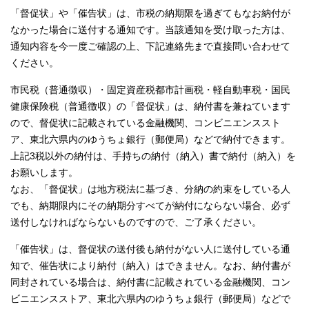
「督促状」や「催告状」は、市税の納期限を過ぎてもなお納付が
なかった場合に送付する通知です。当該通知を受け取った方は、
通知内容を今一度ご確認の上、下記連絡先まで直接問い合わせて
ください。
市民税（普通徴収）・固定資産税都市計画税・軽自動車税・国民
健康保険税（普通徴収）の「督促状」は、納付書を兼ねています
ので、督促状に記載されている金融機関、コンビニエンススト
ア、東北六県内のゆうちょ銀行（郵便局）などで納付できます。
上記3税以外の納付は、手持ちの納付（納入）書で納付（納入）を
お願いします。
なお、「督促状」は地方税法に基づき、分納の約束をしている人
でも、納期限内にその納期分すべてが納付にならない場合、必ず
送付しなければならないものですので、ご了承ください。
「催告状」は、督促状の送付後も納付がない人に送付している通
知で、催告状により納付（納入）はできません。なお、納付書が
同封されている場合は、納付書に記載されている金融機関、コン
ビニエンスストア、東北六県内のゆうちょ銀行（郵便局）などで