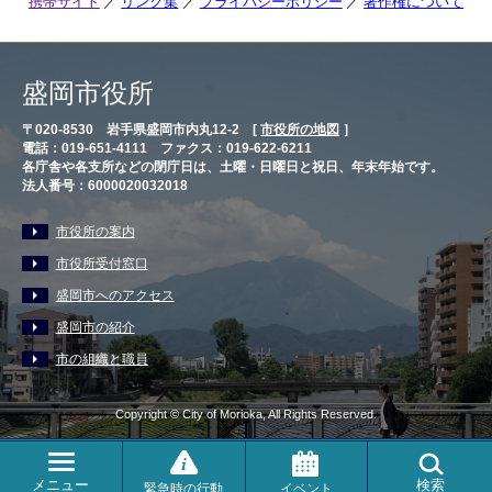
携帯サイト
リンク集
プライバシーポリシー
著作権について
盛岡市役所
〒020-8530 岩手県盛岡市内丸12-2 [
市役所の地図
］
電話：019-651-4111 ファクス：019-622-6211
各庁舎や各支所などの閉庁日は、土曜・日曜日と祝日、年末年始です。
法人番号：6000020032018
市役所の案内
市役所受付窓口
盛岡市へのアクセス
盛岡市の紹介
市の組織と職員
Copyright © City of Morioka, All Rights Reserved.
メニュー
検索
緊急時の行動
イベント