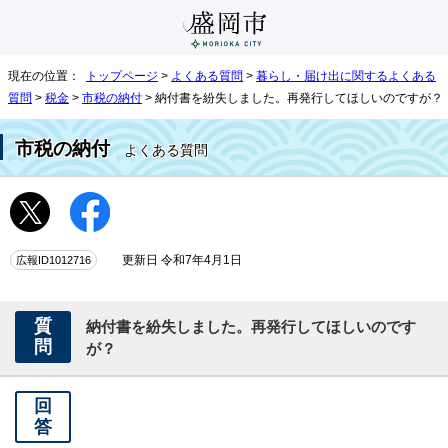
現在の位置：
トップページ
>
よくある質問
>
暮らし・届け出に関するよくある
質問
>
税金
>
市税の納付
> 納付書を紛失しました。再発行してほしいのですが？
市税の納付
よくある質問
広報ID1012716
更新日 令和7年4月1日
質
納付書を紛失しました。再発行してほしいのです
問
が？
回
答