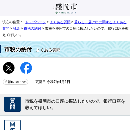
現在の位置：
トップページ
>
よくある質問
>
暮らし・届け出に関するよくある
質問
>
税金
>
市税の納付
> 市税を盛岡市の口座に振込したいので、銀行口座を教
えてほしい。
市税の納付
よくある質問
広報ID1012708
更新日 令和7年4月1日
質
市税を盛岡市の口座に振込したいので、銀行口座を
問
教えてほしい。
回