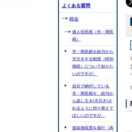
よくある質問
税金
個人住民税（市・県民
税）
市・県民税を給与から
天引きする制度（特別
徴収）について知りた
いのですが。
自分で納付している
市・県民税を、給与か
ら差し引き(天引き)さ
れるように切り替えて
ほしいのですが。
源泉徴収票を発行（再