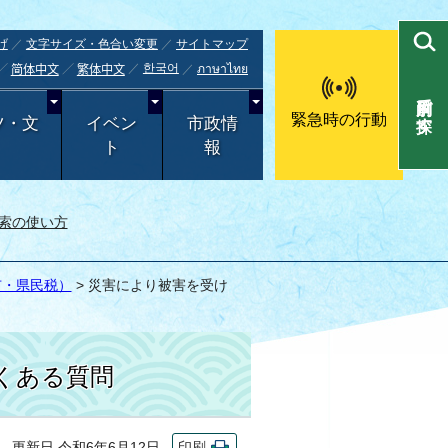
げ
文字サイズ・色合い変更
サイトマップ
한국어
ภาษาไทย
简体中文
繁体中文
目的別で探す
緊急時の行動
ツ・文
イベン
市政情
ト
報
索の使い方
市・県民税）
> 災害により被害を受け
ある質問
更新日 令和6年6月12日
印刷