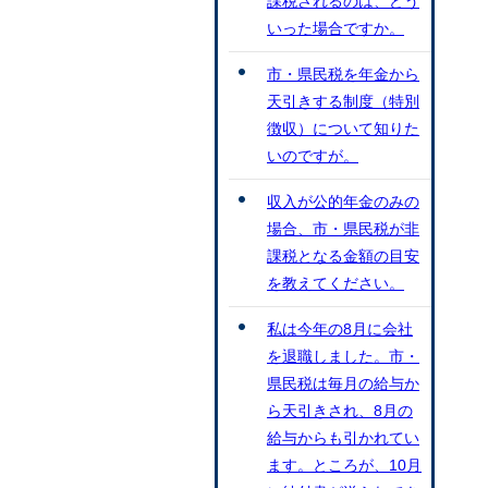
課税されるのは、どう
いった場合ですか。
市・県民税を年金から
天引きする制度（特別
徴収）について知りた
いのですが。
収入が公的年金のみの
場合、市・県民税が非
課税となる金額の目安
を教えてください。
私は今年の8月に会社
を退職しました。市・
県民税は毎月の給与か
ら天引きされ、8月の
給与からも引かれてい
ます。ところが、10月