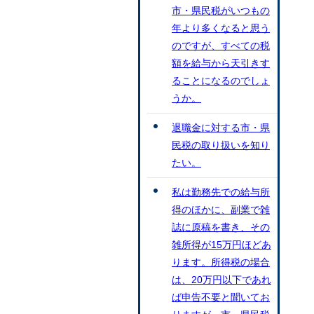
市・県民税がいつもの
年より多くなると思う
のですが、すべての税
額を給与から天引きす
ることになるのでしょ
うか。
退職金に対する市・県
民税の取り扱いを知り
たい。
私は勤務先での給与所
得のほかに、副業で雑
誌に原稿を書き、その
雑所得が15万円ほどあ
ります。所得税の場合
は、20万円以下であれ
ば申告不要と聞いてお