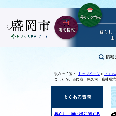
暮らし
出
情報
現在の位置：
トップページ
>
よくあ
ましたが、市民税・県民税・森林環境
よくある質問
暮らし・届け出に関する