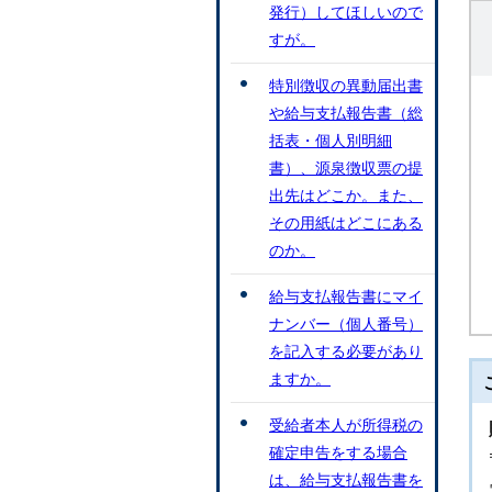
発行）してほしいので
すが。
特別徴収の異動届出書
や給与支払報告書（総
括表・個人別明細
書）、源泉徴収票の提
出先はどこか。また、
その用紙はどこにある
のか。
給与支払報告書にマイ
ナンバー（個人番号）
を記入する必要があり
ますか。
受給者本人が所得税の
確定申告をする場合
は、給与支払報告書を