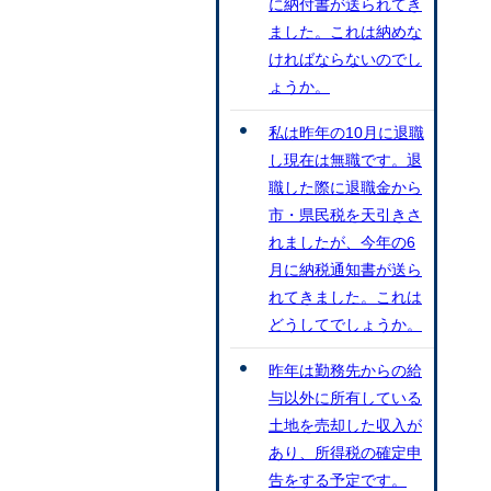
に納付書が送られてき
ました。これは納めな
ければならないのでし
ょうか。
私は昨年の10月に退職
し現在は無職です。退
職した際に退職金から
市・県民税を天引きさ
れましたが、今年の6
月に納税通知書が送ら
れてきました。これは
どうしてでしょうか。
昨年は勤務先からの給
与以外に所有している
土地を売却した収入が
あり、所得税の確定申
告をする予定です。