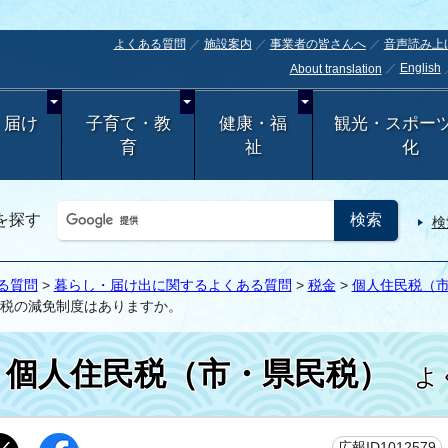
よくある質問
施設案内
事業者の皆さんへ
音声読み上
English
About translation
・届け
子育て・教
健康・福
観光・スポー
育
祉
化
を探す
検
る質問
>
暮らし・届け出に関するよくある質問
>
税金
>
個人住民税（
税の減免制度はありますか。
個人住民税（市・県民税）
よく
広報ID1012579