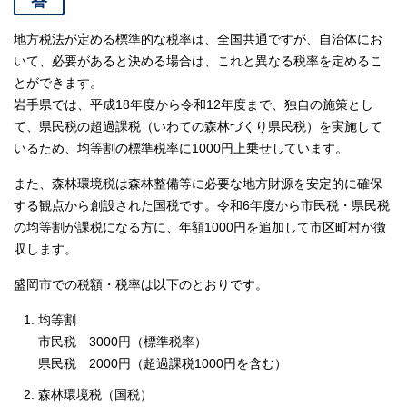
答
地方税法が定める標準的な税率は、全国共通ですが、自治体にお
いて、必要があると決める場合は、これと異なる税率を定めるこ
とができます。
岩手県では、平成18年度から令和12年度まで、独自の施策とし
て、県民税の超過課税（いわての森林づくり県民税）を実施して
いるため、均等割の標準税率に1000円上乗せしています。
また、森林環境税は森林整備等に必要な地方財源を安定的に確保
する観点から創設された国税です。令和6年度から市民税・県民税
の均等割が課税になる方に、年額1000円を追加して市区町村が徴
収します。
盛岡市での税額・税率は以下のとおりです。
均等割
市民税 3000円（標準税率）
県民税 2000円（超過課税1000円を含む）
森林環境税（国税）