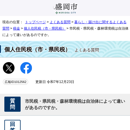
現在の位置：
トップページ
>
よくある質問
>
暮らし・届け出に関するよくある
質問
>
税金
>
個人住民税（市・県民税）
> 市民税・県民税・森林環境税は自治体
によって違いがあるのですか。
個人住民税（市・県民税）
よくある質問
広報ID1012562
更新日 令和7年12月23日
質
市民税・県民税・森林環境税は自治体によって違い
問
があるのですか。
回