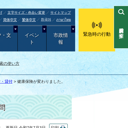
げ
文字サイズ・色合い変更
サイトマップ
한국어
ภาษาไทย
简体中文
繁体中文
目的別で探す
緊急時の行動
ツ・文
イベン
市政情
ト
報
索の使い方
付・貸付
> 健康保険が変わりました。
問
更新日 令和7年7月3日
印刷