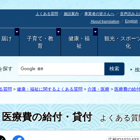
よくある質問
施設案内
事業者の皆さんへ
音声読み上
English
About translation
・届け
子育て・教
健康・福
観光・スポー
育
祉
化
を探す
検
る質問
>
健康・福祉に関するよくある質問
>
介護・医療
>
医療費の給
医療費の給付・貸付
よくある質
広報ID1021433