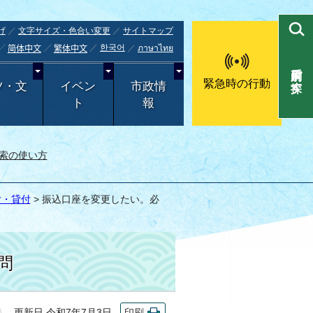
げ
文字サイズ・色合い変更
サイトマップ
한국어
ภาษาไทย
简体中文
繁体中文
目的別で探す
緊急時の行動
ツ・文
イベン
市政情
ト
報
索の使い方
付・貸付
> 振込口座を変更したい。必
問
更新日 令和7年7月3日
印刷