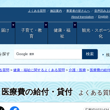
よくある質問
施設案内
事業者の皆さんへ
音声読み上
English
About translation
・届け
子育て・教
健康・福
観光・スポー
育
祉
化
を探す
検
る質問
>
健康・福祉に関するよくある質問
>
介護・医療
>
医療費の給
医療費の給付・貸付
よくある質
広報ID1021434