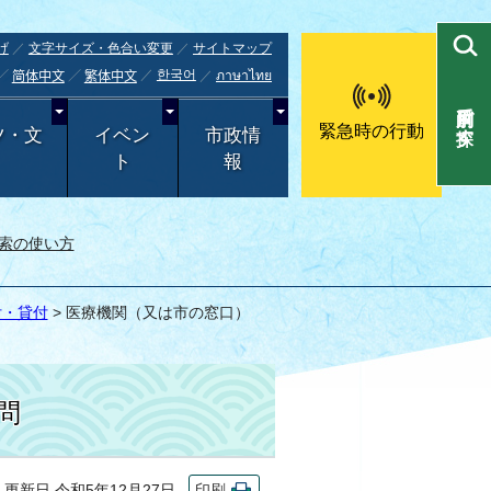
げ
文字サイズ・色合い変更
サイトマップ
한국어
ภาษาไทย
简体中文
繁体中文
目的別で探す
緊急時の行動
ツ・文
イベン
市政情
ト
報
索の使い方
付・貸付
> 医療機関（又は市の窓口）
問
新日 令和5年12月27日
印刷