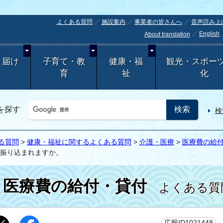
よくある質問
施設案内
事業者の皆さんへ
音声読み上
English
About translation
・届け
子育て・教
健康・福
観光・スポー
育
祉
化
を探す
検
る質問
>
健康・福祉に関するよくある質問
>
介護・医療
>
医療費の給
振り込まれますか。
医療費の給付・貸付
よくある質
更
広報ID1021448