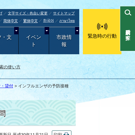
げ
文字サイズ・色合い変更
サイトマップ
한국어
ภาษาไทย
简体中文
繁体中文
目的別で探す
緊急時の行動
ツ・文
イベン
市政情
ト
報
索の使い方
付・貸付
> インフルエンザの予防接種
問
新日 平成30年11月21日
印刷