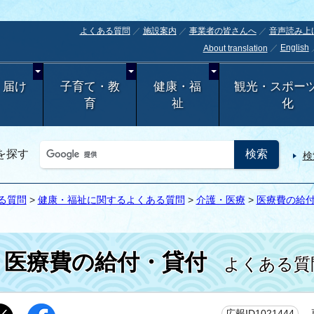
よくある質問
施設案内
事業者の皆さんへ
音声読み上
English
About translation
・届け
子育て・教
健康・福
観光・スポー
育
祉
化
を探す
検
る質問
>
健康・福祉に関するよくある質問
>
介護・医療
>
医療費の給
医療費の給付・貸付
よくある質
更
広報ID1021444