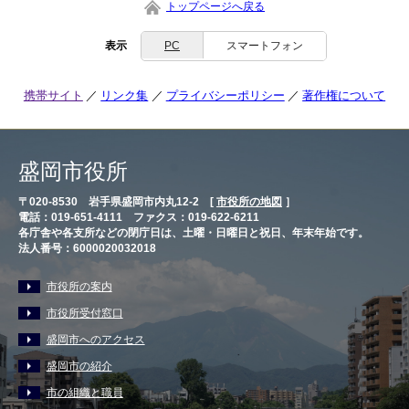
トップページへ戻る
表示
PC
スマートフォン
携帯サイト
リンク集
プライバシーポリシー
著作権について
盛岡市役所
〒020-8530 岩手県盛岡市内丸12-2 [
市役所の地図
］
電話：019-651-4111 ファクス：019-622-6211
各庁舎や各支所などの閉庁日は、土曜・日曜日と祝日、年末年始です。
法人番号：6000020032018
市役所の案内
市役所受付窓口
盛岡市へのアクセス
盛岡市の紹介
市の組織と職員