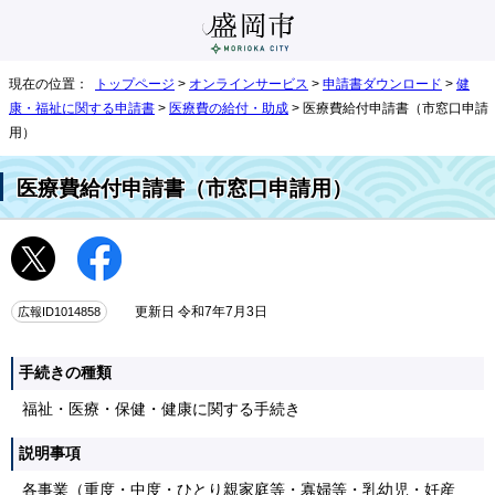
現在の位置：
トップページ
>
オンラインサービス
>
申請書ダウンロード
>
健
康・福祉に関する申請書
>
医療費の給付・助成
> 医療費給付申請書（市窓口申請
用）
医療費給付申請書（市窓口申請用）
広報ID1014858
更新日 令和7年7月3日
手続きの種類
福祉・医療・保健・健康に関する手続き
説明事項
各事業（重度・中度・ひとり親家庭等・寡婦等・乳幼児・妊産