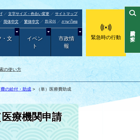
げ
文字サイズ・色合い変更
サイトマップ
한국어
ภาษาไทย
简体中文
繁体中文
目的別で探す
緊急時の行動
ツ・文
イベン
市政情
ト
報
索の使い方
療費の給付・助成
> （単）医療費助成
（医療機関申請