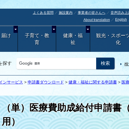
よくある質問
施設案内
事業者の皆さんへ
音声読み上
English
About translation
・届け
子育て・教
健康・福
観光・スポー
育
祉
化
を探す
検
インサービス
>
申請書ダウンロード
>
健康・福祉に関する申請書
>
医
（単）医療費助成給付申請書
用）