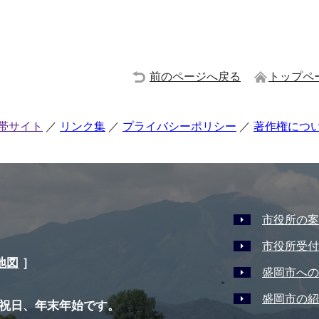
前のページへ戻る
トップペ
帯サイト
リンク集
プライバシーポリシー
著作権につ
市役所の案
市役所受付
地図
］
盛岡市への
盛岡市の紹
祝日、年末年始です。