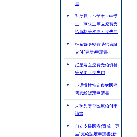
書
乳幼児・小学生・中学
生・高校生等医療費受
給資格等変更・喪失届
妊産婦医療費受給者証
交付(更新)申請書
妊産婦医療費受給資格
等変更・喪失届
小児慢性特定疾病医療
費支給認定申請書
未熟児養育医療給付申
請書
自立支援医療(育成・更
生)支給認定申請書(新