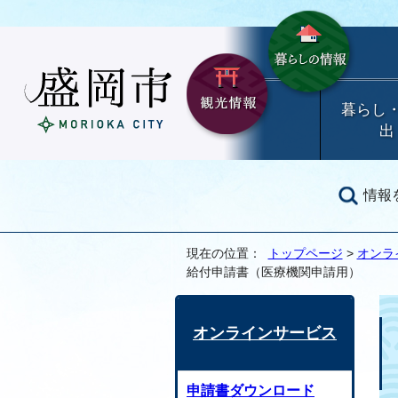
暮らし
出
情報
現在の位置：
トップページ
>
オンラ
給付申請書（医療機関申請用）
オンラインサービス
申請書ダウンロード