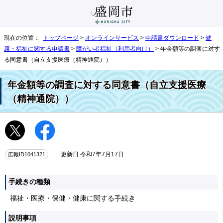
現在の位置：
トップページ
>
オンラインサービス
>
申請書ダウンロード
>
健
康・福祉に関する申請書
>
障がい者福祉（利用者向け）
> 年金額等の調査に対す
る同意書（自立支援医療（精神通院））
年金額等の調査に対する同意書（自立支援医療
（精神通院））
広報ID1041321
更新日 令和7年7月17日
手続きの種類
福祉・医療・保健・健康に関する手続き
説明事項