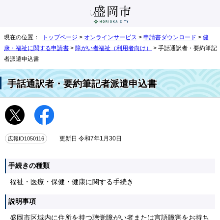
現在の位置：
トップページ
>
オンラインサービス
>
申請書ダウンロード
>
健
康・福祉に関する申請書
>
障がい者福祉（利用者向け）
> 手話通訳者・要約筆記
者派遣申込書
手話通訳者・要約筆記者派遣申込書
広報ID1050116
更新日 令和7年1月30日
手続きの種類
福祉・医療・保健・健康に関する手続き
説明事項
盛岡市区域内に住所を持つ聴覚障がい者または言語障害をお持ち