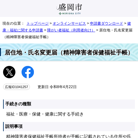
現在の位置：
トップページ
>
オンラインサービス
>
申請書ダウンロード
>
健
康・福祉に関する申請書
>
障がい者福祉（利用者向け）
> 居住地・氏名変更届
（精神障害者保健福祉手帳）
居住地・氏名変更届（精神障害者保健福祉手帳）
広報ID1041257
更新日 令和8年4月22日
手続きの種類
福祉・医療・保健・健康に関する手続き
説明事項
精神障害者保健福祉手帳所持者が手帳に記載されている住所や氏