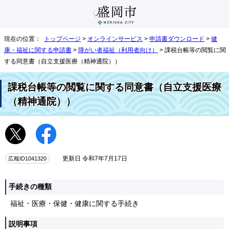
現在の位置：
トップページ
>
オンラインサービス
>
申請書ダウンロード
>
健
康・福祉に関する申請書
>
障がい者福祉（利用者向け）
> 課税台帳等の閲覧に関
する同意書（自立支援医療（精神通院））
課税台帳等の閲覧に関する同意書（自立支援医療
（精神通院））
広報ID1041320
更新日 令和7年7月17日
手続きの種類
福祉・医療・保健・健康に関する手続き
説明事項