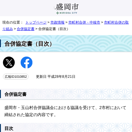
現在の位置：
トップページ
>
市政情報
>
市町村合併・中核市
>
市町村合併の取
り組み
>
合併協定書
> 合併協定書（目次）
合併協定書（目次）
広報ID1010852
更新日 平成28年8月21日
合併協定書
盛岡市・玉山村合併協議会における協議を受けて、2市村において
締結された協定の内容です。
目次