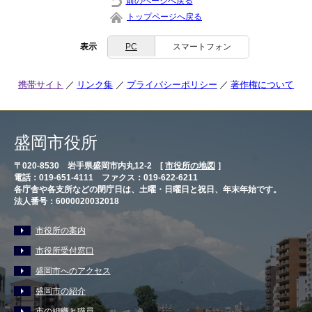
前のページへ戻る
トップページへ戻る
表示
PC
スマートフォン
携帯サイト
リンク集
プライバシーポリシー
著作権について
盛岡市役所
〒020-8530 岩手県盛岡市内丸12-2 [
市役所の地図
］
電話：019-651-4111 ファクス：019-622-6211
各庁舎や各支所などの閉庁日は、土曜・日曜日と祝日、年末年始です。
法人番号：6000020032018
市役所の案内
市役所受付窓口
盛岡市へのアクセス
盛岡市の紹介
市の組織と職員