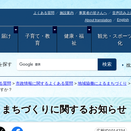
よくある質問
施設案内
事業者の皆さんへ
音声読み上
English
About translation
・届け
子育て・教
健康・福
観光・スポー
育
祉
化
を探す
検
る質問
>
市政情報に関するよくある質問
>
地域協働によるまちづくり
すか？
まちづくりに関するお知らせ
更
広報ID1014234