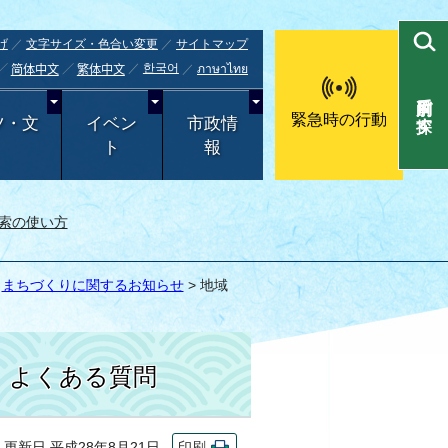
げ
文字サイズ・色合い変更
サイトマップ
한국어
ภาษาไทย
简体中文
繁体中文
目的別で探す
緊急時の行動
ツ・文
イベン
市政情
ト
報
索の使い方
>
まちづくりに関するお知らせ
> 地域
よくある質問
新日 平成28年8月21日
印刷