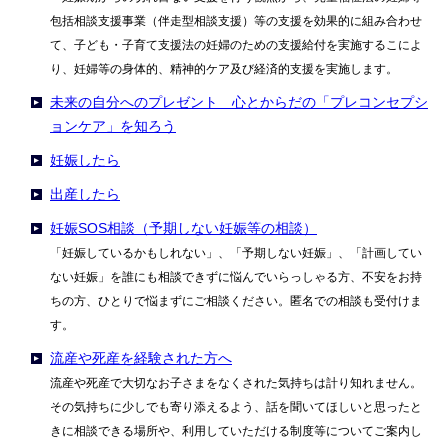
包括相談支援事業（伴走型相談支援）等の支援を効果的に組み合わせ
て、子ども・子育て支援法の妊婦のための支援給付を実施するこによ
り、妊婦等の身体的、精神的ケア及び経済的支援を実施します。
未来の自分へのプレゼント 心とからだの「プレコンセプシ
ョンケア」を知ろう
妊娠したら
出産したら
妊娠SOS相談（予期しない妊娠等の相談）
「妊娠しているかもしれない」、「予期しない妊娠」、「計画してい
ない妊娠」を誰にも相談できずに悩んでいらっしゃる方、不安をお持
ちの方、ひとりで悩まずにご相談ください。匿名での相談も受付けま
す。
流産や死産を経験された方へ
流産や死産で大切なお子さまをなくされた気持ちは計り知れません。
その気持ちに少しでも寄り添えるよう、話を聞いてほしいと思ったと
きに相談できる場所や、利用していただける制度等についてご案内し