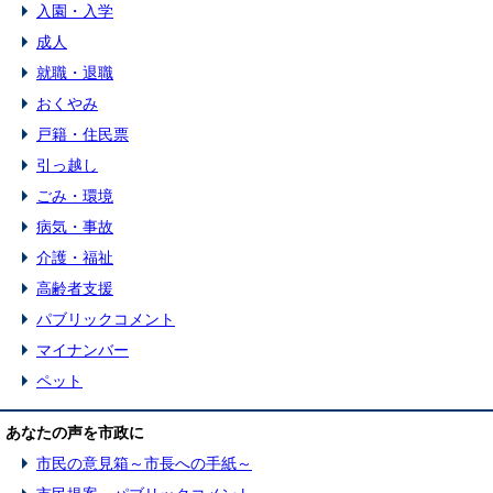
入園・入学
成人
就職・退職
おくやみ
戸籍・住民票
引っ越し
ごみ・環境
病気・事故
介護・福祉
高齢者支援
パブリックコメント
マイナンバー
ペット
あなたの声を市政に
市民の意見箱～市長への手紙～