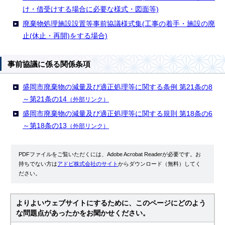
け・借受けする場合に必要な様式・図面等)
廃棄物処理施設設置等事前協議様式集(工事の着手・施設の廃
止(休止・再開)をする場合)
事前協議に係る関係条項
盛岡市廃棄物の減量及び適正処理等に関する条例 第21条の8
～第21条の14
（外部リンク）
盛岡市廃棄物の減量及び適正処理等に関する規則 第18条の6
～第18条の13
（外部リンク）
PDFファイルをご覧いただくには、Adobe Acrobat Readerが必要です。お
持ちでない方は
アドビ株式会社のサイト
からダウンロード（無料）してく
ださい。
よりよいウェブサイトにするために、このページにどのよう
な問題点があったかをお聞かせください。