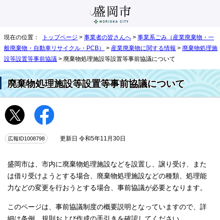
現在の位置：
トップページ
>
事業者の皆さんへ
>
事業系ごみ（産業廃棄物・一
般廃棄物・自動車リサイクル・PCB）
>
産業廃棄物に関する情報
>
廃棄物処理施
設等設置等事前協議
> 廃棄物処理施設等設置等事前協議について
廃棄物処理施設等設置等事前協議について
広報ID1008798
更新日 令和5年11月30日
盛岡市は、市内に廃棄物処理施設などを設置し、譲り受け、また
は借り受けようとする場合、廃棄物処理施設などの種類、処理能
力などの変更を行おうとする場合、事前協議が必要となります。
このページは、事前協議制度の概要説明となっていますので、詳
細は条例、規則および作成の手引きを確認してください。