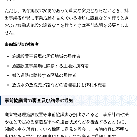
ただし、既存施設の変更であって重要な変更とならないとき、排
出事業者が現に事業活動を営んでいる場所に設置などを行うとき
および移動式施設の設置などを行うときは事前説明を必要としま
せん。
事前説明の対象者
施設設置事業場の周辺地域の居住者
施設設置事業場に隣接する土地の所有者
搬入道路に隣接する区域の居住者
放流水の放流先水路などの管理者および利水権者
事前協議書の審査及び結果の通知
廃棄物処理施設設置等事前協議書が提出されると、事業計画や法
令などで定める構造基準への適合状況などを審査するとともに、
関係法令を所管している機関に意見を照会し、協議内容に不明な
事項がある場合は不明事項もあわせて協議者に通知します。