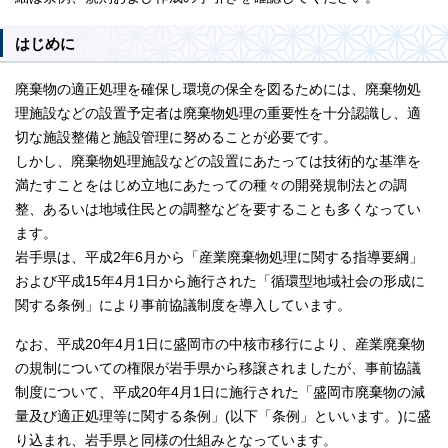
はじめに
廃棄物の適正処理を確保し環境の保全を図るためには、廃棄物処
理施設などの設置予定者は廃棄物処理の重要性を十分認識し、適
切な施設整備と施設管理に努めることが必要です。
しかし、廃棄物処理施設などの設置にあたっては技術的な基準を
満たすことをはじめ立地にあたっての種々の開発規制法との調
整、あるいは地域住民との調整などを要することも多くなってい
ます。
岩手県は、平成2年6月から「産業廃棄物処理に関する指導要綱」
および平成15年4月1日から施行された「循環型地域社会の形成に
関する条例」により事前協議制度を導入しています。
なお、平成20年4月1日に盛岡市の中核市移行により、産業廃棄物
の規制についての権限が岩手県から移譲されましたが、事前協議
制度について、平成20年4月1日に施行された「盛岡市廃棄物の減
量及び適正処理等に関する条例」(以下「条例」といいます。)に盛
り込まれ、岩手県と同様の仕組みとなっています。