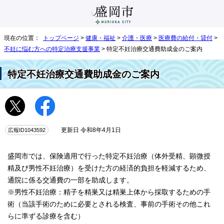
現在の位置：
トップページ
>
健康・福祉
>
介護・医療
>
医療費の給付・貸付
>
不妊に悩む方への特定治療支援事業
> 特定不妊治療交通費助成金のご案内
特定不妊治療交通費助成金のご案内
広報ID1043592
更新日 令和8年4月1日
盛岡市では、保険適用で行った特定不妊治療（体外受精、顕微授
精及び男性不妊治療）を受けた方の経済的負担を軽減するため、
通院に係る交通費の一部を助成します。
※男性不妊治療：精子を精巣又は精巣上体から採取するための手
術（当該手術のために必要とされる検査、事前の手術その他これ
らに準ずる診療を含む）