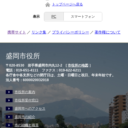
トップページへ戻る
表示
PC
スマートフォン
携帯サイト
リンク集
プライバシーポリシー
著作権について
盛岡市役所
〒020-8530 岩手県盛岡市内丸12-2 [
市役所の地図
］
電話：019-651-4111 ファクス：019-622-6211
各庁舎や各支所などの閉庁日は、土曜・日曜日と祝日、年末年始です。
法人番号：6000020032018
市役所の案内
市役所受付窓口
盛岡市へのアクセス
盛岡市の紹介
市の組織と職員