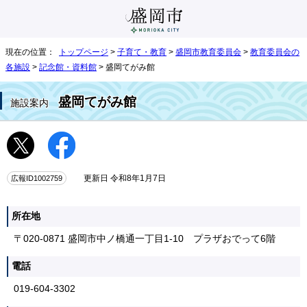
現在の位置：
トップページ
>
子育て・教育
>
盛岡市教育委員会
>
教育委員会の
各施設
>
記念館・資料館
> 盛岡てがみ館
盛岡てがみ館
施設案内
広報ID1002759
更新日 令和8年1月7日
所在地
〒020-0871 盛岡市中ノ橋通一丁目1-10 プラザおでって6階
電話
019-604-3302