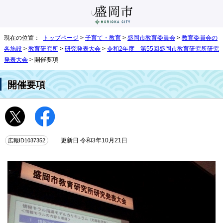
現在の位置：
トップページ
>
子育て・教育
>
盛岡市教育委員会
>
教育委員会の
各施設
>
教育研究所
>
研究発表大会
>
令和2年度 第55回盛岡市教育研究所研究
発表大会
> 開催要項
開催要項
広報ID1037352
更新日 令和3年10月21日