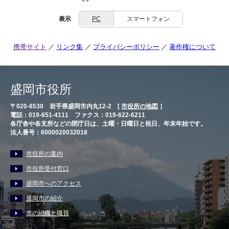
表示
PC
スマートフォン
携帯サイト
リンク集
プライバシーポリシー
著作権について
盛岡市役所
〒020-8530 岩手県盛岡市内丸12-2 [
市役所の地図
］
電話：019-651-4111 ファクス：019-622-6211
各庁舎や各支所などの閉庁日は、土曜・日曜日と祝日、年末年始です。
法人番号：6000020032018
市役所の案内
市役所受付窓口
盛岡市へのアクセス
盛岡市の紹介
市の組織と職員