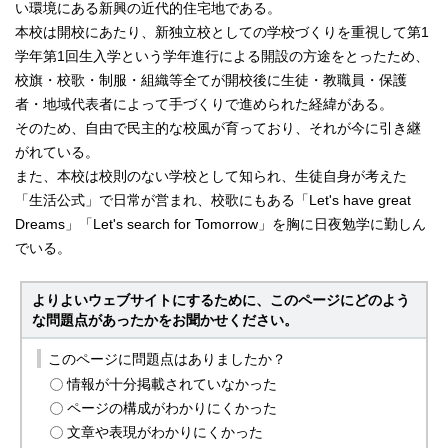
い環境にある新興の近代的住宅地である。
本校は開校にあたり、新独立校としての学校づくりを重視して第1
学年第1回生入学という学年進行による開設の方途をとったため、
校旗・校歌・制服・組織等全てが開校後に生徒・教職員・保護
者・地域代表者によって手づくりで進められた経緯がある。
そのため、自由で民主的な校風が育っており、それが今に引き継
がれている。
また、本校は校則のない学校として知られ、生徒自身が考えた
「生活公式」で日常が営まれ、校歌にもある「Let's have great
Dreams」「Let's search for Tomorrow」を胸に日夜勉学に勤しん
でいる。
よりよいウェブサイトにするために、このページにどのよう
な問題点があったかをお聞かせください。
このページに問題点はありましたか？
情報が十分掲載されていなかった
ページの構成がわかりにくかった
文章や表現がわかりにくかった