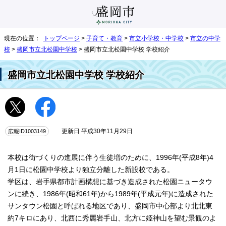
現在の位置：
トップページ
>
子育て・教育
>
市立小学校・中学校
>
市立の中学
校
>
盛岡市立北松園中学校
> 盛岡市立北松園中学校 学校紹介
盛岡市立北松園中学校 学校紹介
広報ID1003149
更新日 平成30年11月29日
本校は街づくりの進展に伴う生徒増のために、1996年(平成8年)4
月1日に松園中学校より独立分離した新設校である。
学区は、岩手県都市計画構想に基づき造成された松園ニュータウ
ンに続き、1986年(昭和61年)から1989年(平成元年)に造成された
サンタウン松園と呼ばれる地区であり、盛岡市中心部より北北東
約7キロにあり、北西に秀麗岩手山、北方に姫神山を望む景観のよ