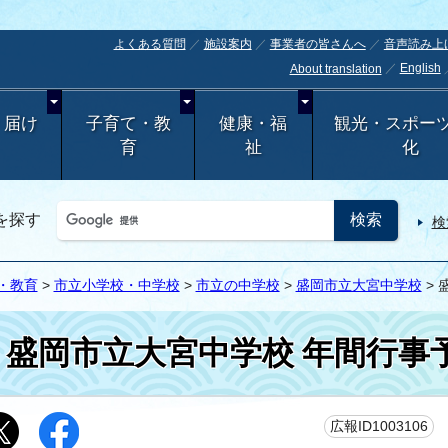
よくある質問
施設案内
事業者の皆さんへ
音声読み上
English
About translation
・届け
子育て・教
健康・福
観光・スポー
育
祉
化
を探す
検
・教育
>
市立小学校・中学校
>
市立の中学校
>
盛岡市立大宮中学校
> 
盛岡市立大宮中学校 年間行事
更
広報ID1003106