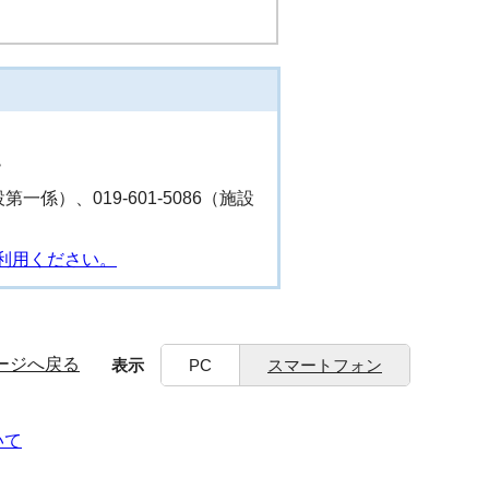
階
設第一係）、019-601-5086（施設
利用ください。
ージへ戻る
表示
PC
スマートフォン
いて