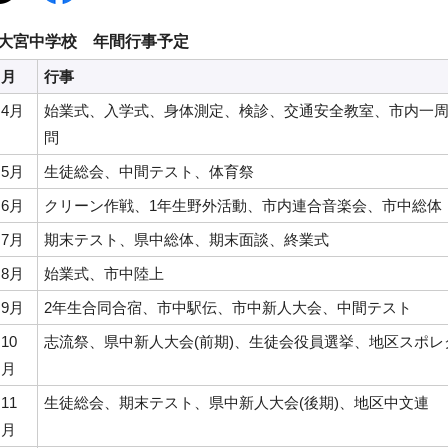
大宮中学校 年間行事予定
月
行事
4月
始業式、入学式、身体測定、検診、交通安全教室、市内一
問
5月
生徒総会、中間テスト、体育祭
6月
クリーン作戦、1年生野外活動、市内連合音楽会、市中総体
7月
期末テスト、県中総体、期末面談、終業式
8月
始業式、市中陸上
9月
2年生合同合宿、市中駅伝、市中新人大会、中間テスト
10
志流祭、県中新人大会(前期)、生徒会役員選挙、地区スポレ
月
11
生徒総会、期末テスト、県中新人大会(後期)、地区中文連
月