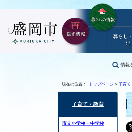
暮らし
出
情報
現在の位置：
トップページ
>
子育て
子育て・教育
市立小学校・中学校