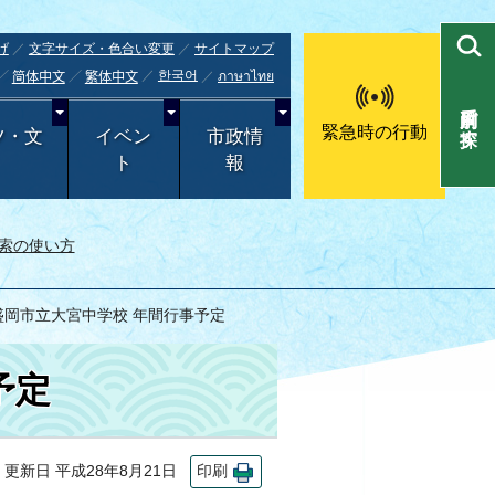
げ
文字サイズ・色合い変更
サイトマップ
한국어
ภาษาไทย
简体中文
繁体中文
目的別で探す
緊急時の行動
ツ・文
イベン
市政情
ト
報
索の使い方
盛岡市立大宮中学校 年間行事予定
予定
新日 平成28年8月21日
印刷