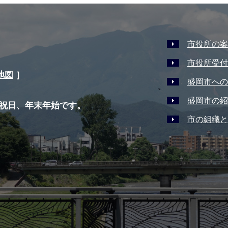
市役所の案
市役所受付
地図
］
盛岡市への
盛岡市の紹
祝日、年末年始です。
市の組織と