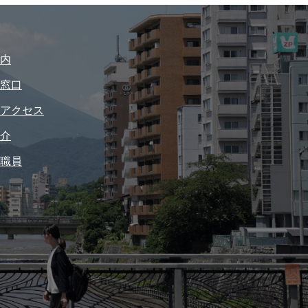
内
窓口
アクセス
介
職員