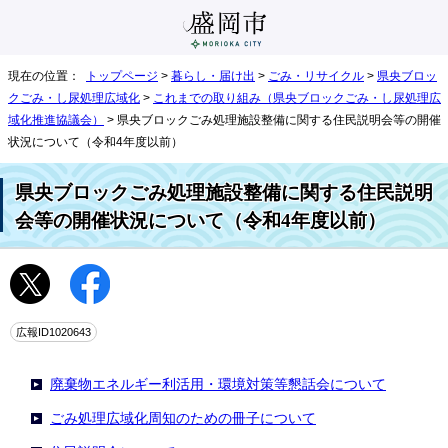
現在の位置：
トップページ
>
暮らし・届け出
>
ごみ・リサイクル
>
県央ブロッ
クごみ・し尿処理広域化
>
これまでの取り組み（県央ブロックごみ・し尿処理広
域化推進協議会）
> 県央ブロックごみ処理施設整備に関する住民説明会等の開催
状況について（令和4年度以前）
県央ブロックごみ処理施設整備に関する住民説明
会等の開催状況について（令和4年度以前）
広報ID1020643
廃棄物エネルギー利活用・環境対策等懇話会について
ごみ処理広域化周知のための冊子について