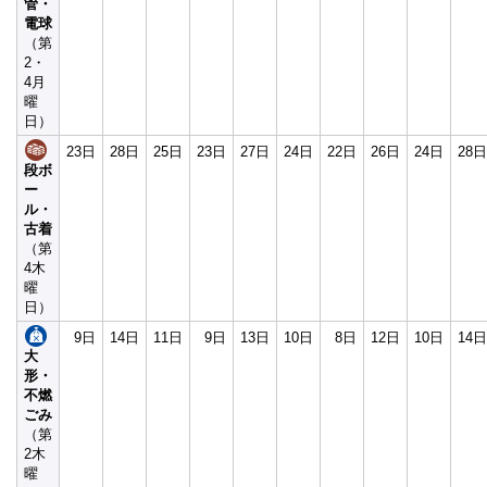
管・
電球
（第
2・
4月
曜
日）
23日
28日
25日
23日
27日
24日
22日
26日
24日
28日
段ボ
ー
ル・
古着
（第
4木
曜
日）
9日
14日
11日
9日
13日
10日
8日
12日
10日
14日
大
形・
不燃
ごみ
（第
2木
曜