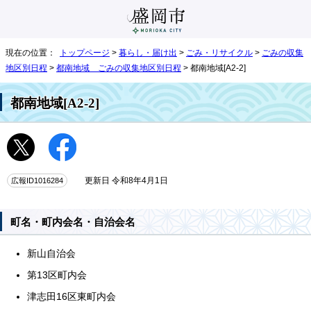
現在の位置：
トップページ
>
暮らし・届け出
>
ごみ・リサイクル
>
ごみの収集
地区別日程
>
都南地域 ごみの収集地区別日程
> 都南地域[A2-2]
都南地域[A2-2]
広報ID1016284
更新日 令和8年4月1日
町名・町内会名・自治会名
新山自治会
第13区町内会
津志田16区東町内会